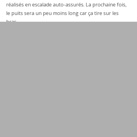
réalisés en escalade auto-assurés. La prochaine fois,
le puits sera un peu moins long car ça tire sur les
bras…
13 JANVIER 2014
PAR
PHILIPPE BERTOCHIO
PUBLIÉ DANS
NOS
AVENTURES
Navigation
Aven du Jean-Nouveau
de
Gouffre de la combe de l’âne n°1