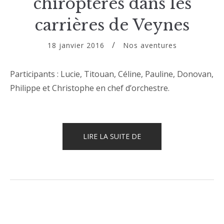
chiroptères dans les
carrières de Veynes
18 janvier 2016
Nos aventures
Participants : Lucie, Titouan, Céline, Pauline, Donovan,
Philippe et Christophe en chef d’orchestre.
« COMPTAGE
LIRE LA SUITE DE
DES
CHIROPTÈRES
DANS
LES
CARRIÈRES
DE
VEYNES »