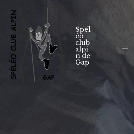
Aller
au
contenu
Spél
éo
club
alpi
n de
Gap