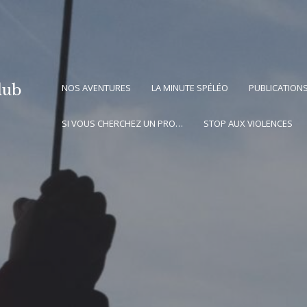
lub
NOS AVENTURES
LA MINUTE SPÉLÉO
PUBLICATION
SI VOUS CHERCHEZ UN PRO…
STOP AUX VIOLENCES