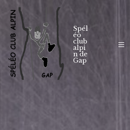
Aller
au
contenu
Spél
éo
club
alpi
n de
Gap