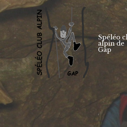
Aller
au
contenu
Spéléo c
alpin de
Gap