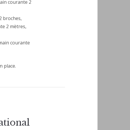
main courante 2
 2 broches,
te 2 mètres,
 main courante
n place.
ational