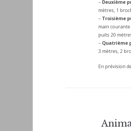
–
Deuxième pu
mètres, 1 broc
–
Troisième p
main courante 
puits 20 mètre
–
Quatrième p
3 mètres, 2 br
En prévision de
Animat