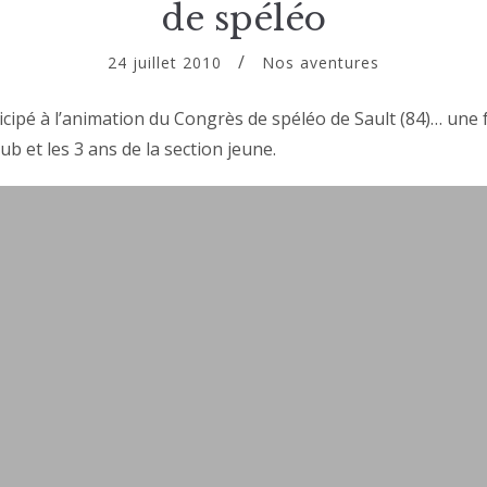
de spéléo
24 juillet 2010
Nos aventures
icipé à l’animation du Congrès de spéléo de Sault (84)… une 
lub et les 3 ans de la section jeune.
« ANIMATION
LIRE LA SUITE DE
« JEUNES »
AU
CONGRÈS
NATIONAL
DE
SPÉLÉO »