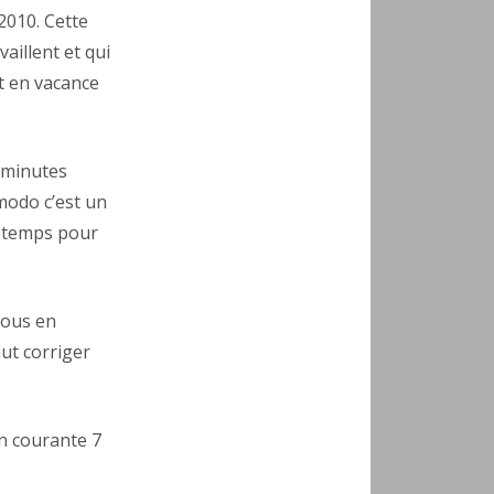
2010. Cette
aillent et qui
t en vacance
 minutes
modo c’est un
u temps pour
ssous en
faut corriger
in courante 7