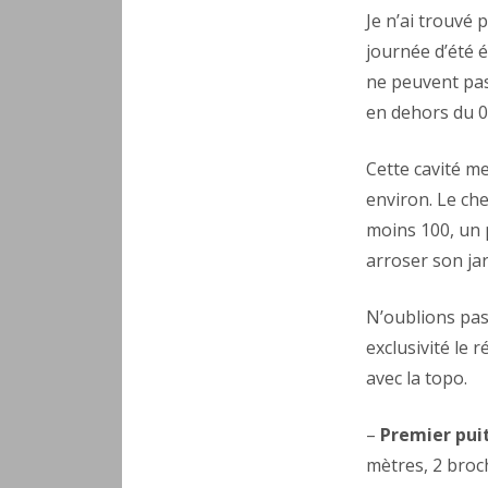
Je n’ai trouvé
journée d’été é
ne peuvent pas
en dehors du 0
Cette cavité m
environ. Le che
moins 100, un p
arroser son ja
N’oublions pas 
exclusivité le r
avec la topo.
–
Premier pui
mètres, 2 broc