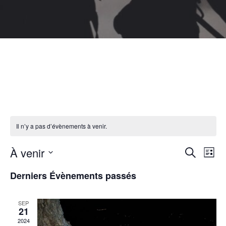
Il n’y a pas d’évènements à venir.
À venir
Rech
Na
RECHERCH
LISTE
Sélectionnez
de
et
Derniers Évènements passés
une
vu
navig
date.
SEP
Év
21
de
2024