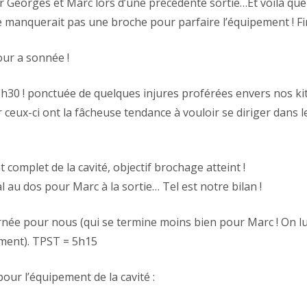
r Georges et Marc lors d’une précédente sortie…Et voilà qu
e manquerait pas une broche pour parfaire l’équipement ! F
our a sonnée !
30 ! ponctuée de quelques injures proférées envers nos k
r ceux-ci ont la fâcheuse tendance à vouloir se diriger dans
omplet de la cavité, objectif brochage atteint !
 au dos pour Marc à la sortie… Tel est notre bilan !
née pour nous (qui se termine moins bien pour Marc ! On lu
ment). TPST = 5h15
our l’équipement de la cavité :