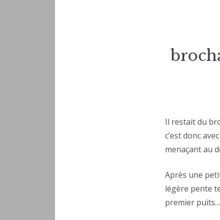
broch
Il restait du b
c’est donc ave
menaçant au dép
Après une peti
légère pente t
premier puits