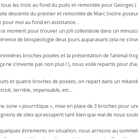
tous les trois au fond du puits et remontée pour Georges (
nsuite descente du premier et remontée de Marc (notre poseu
dby pour moi au fond en assistance…
fit ce moment pour trouver un joli collembole dans un minusc
érence de biospéologie deux jours auparavant cela ne s’inve
 premières broches posées et la présentation de l’animal tro
ça ne s’invente pas non plus ! ), nous voilà repartis pour d’a
its et quatre broches de posées, on repart dans un méand
étroit, terrible, impensable, etc…
ne zone « pourritique », mise en place de 3 broches pour une
ognons de silex qui essayent tant bien que mal de nous sout
 quelques étirements en situation, nous arrivons au sommet