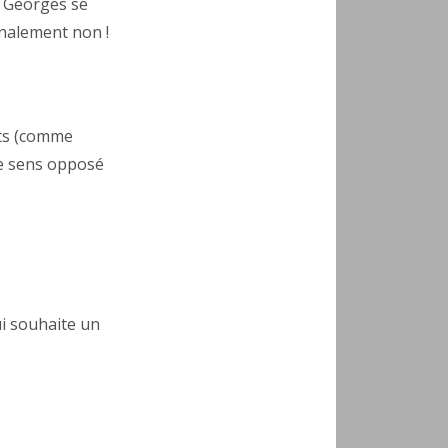
e Georges se
inalement non !
its (comme
 le sens opposé
i souhaite un