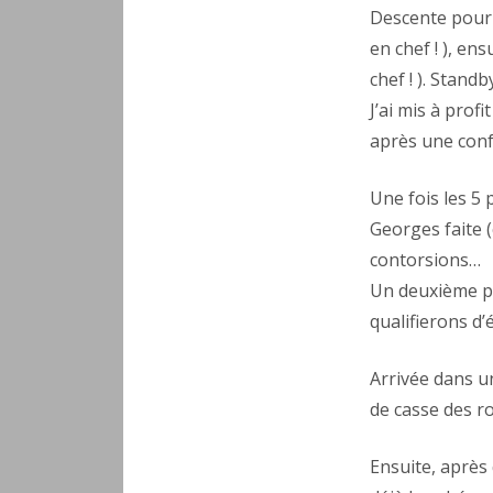
Descente pour 
en chef ! ), e
chef ! ). Stan
J’ai mis à pro
après une conf
Une fois les 5
Georges faite (
contorsions…
Un deuxième pu
qualifierons d’
Arrivée dans u
de casse des r
Ensuite, après