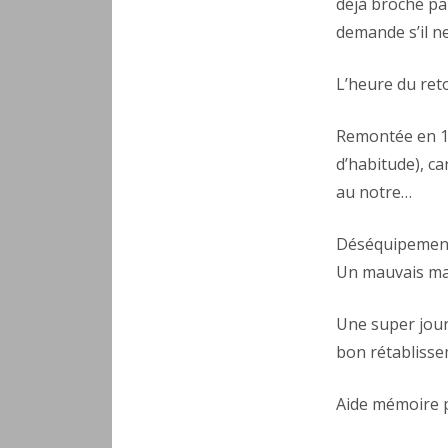
déjà broché pa
demande s’il n
L’heure du ret
Remontée en 1h
d’habitude), ca
au notre…
Déséquipement c
Un mauvais mal
Une super jour
bon rétablisse
Aide mémoire p