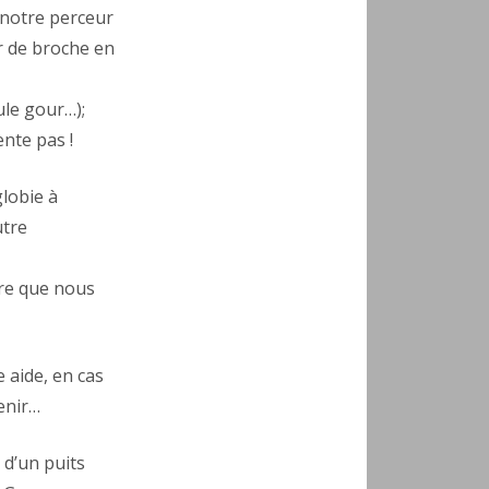
 notre perceur
r de broche en
ule gour…);
nte pas !
globie à
utre
re que nous
 aide, en cas
enir…
 d’un puits